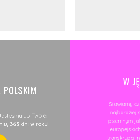
W J
. POLSKIM
Stawiamy czo
najbardzie
 Jesteśmy do Twojej
pisemnym jak
iu, 365 dni w roku
!
europejskich
transkrypcji n