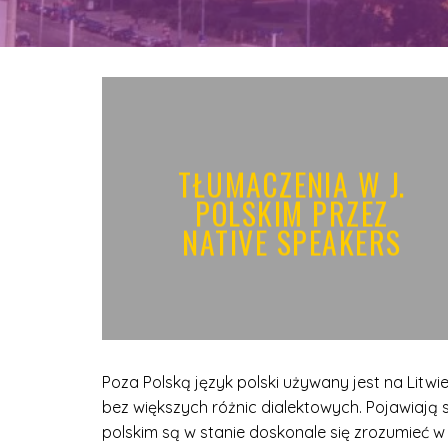
TŁUMACZENIA W J.
POLSKIM PRZEZ
NATIVE SPEAKERS
Poza Polską język polski używany jest na Litwie,
bez większych różnic dialektowych. Pojawiają
polskim są w stanie doskonale się zrozumieć w