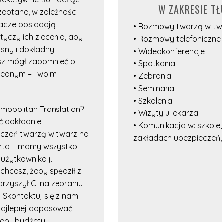
W ZAKRESIE T
zeptane, w zależności
macze posiadają
• Rozmowy twarzą w tw
tyczy ich zlecenia, aby
• Rozmowy telefoniczne
asny i dokładny
• Wideokonferencje
esz mógł zapomnieć o
• Spotkania
a jednym – Twoim
• Zebrania
• Seminaria
• Szkolenia
mopolitan Translation?
• Wizyty u lekarza
ć dokładnie
• Komunikacja w: szkole
czeń twarzą w twarz na
zakładach ubezpieczeń, sz
ienta – mamy wszystko
użytkownika j.
chcesz, żeby spędził z
arzyszył Ci na zebraniu
 Skontaktuj się z nami
 najlepiej dopasować
eb i budżetu.