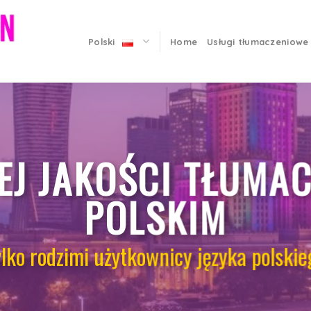
Polski
Home
Usługi tłumaczeniowe
J JAKOŚCI TŁUMAC
POLSKIM
ylko rodzimi użytkownicy języka polskie