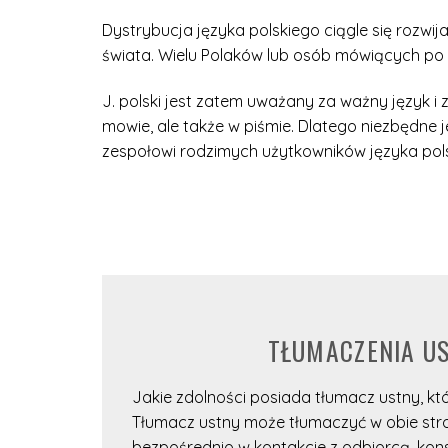
Dystrybucja języka polskiego ciągle się rozw
świata. Wielu Polaków lub osób mówiących po p
J. polski jest zatem uważany za ważny język i 
mowie, ale także w piśmie. Dlatego niezbędne
zespołowi rodzimych użytkowników języka pol
TŁUMACZENIA U
Jakie zdolności posiada tłumacz ustny, k
Tłumacz ustny może tłumaczyć w obie stro
bezpośrednio w kontakcie z odbiorcą, ko