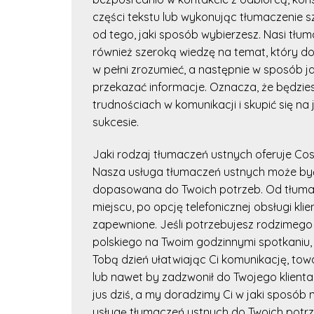
części tekstu lub wykonując tłumaczenie s
od tego, jaki sposób wybierzesz. Nasi tłu
również szeroką wiedzę na temat, który do
w pełni zrozumieć, a następnie w sposób j
przekazać informacje. Oznacza, że będzi
trudnościach w komunikacji i skupić się n
sukcesie.
Jaki rodzaj tłumaczeń ustnych oferuje Cos
Nasza usługa tłumaczeń ustnych może by
dopasowana do Twoich potrzeb. Od tłuma
miejscu, po opcję telefonicznej obsługi kl
zapewnione. Jeśli potrzebujesz rodzimego 
polskiego na Twoim godzinnymi spotkaniu, 
Tobą dzień ułatwiając Ci komunikację, tow
lub nawet by zadzwonił do Twojego klienta.
jus dziś, a my doradzimy Ci w jaki sposób
usługę tłumaczeń ustnych do Twoich potrz