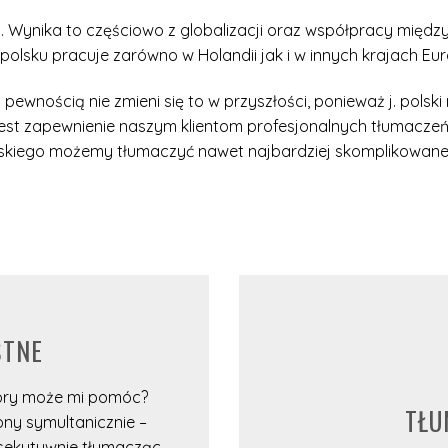
ija. Wynika to częściowo z globalizacji oraz współpracy mię
olsku pracuje zarówno w Holandii jak i w innych krajach Eur
z pewnością nie zmieni się to w przyszłości, ponieważ j. pols
 jest zapewnienie naszym klientom profesjonalnych tłumacz
skiego możemy tłumaczyć nawet najbardziej skomplikowane t
STNE
tóry może mi pomóc?
TŁU
ny symultanicznie –
nsekutywnie tłumacząc