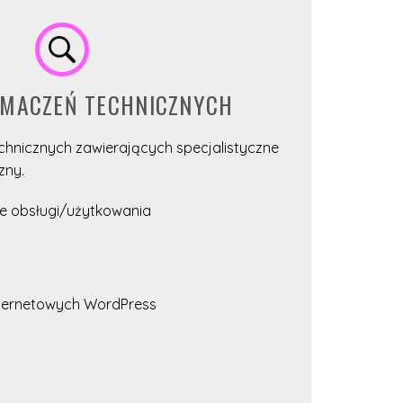
UMACZEŃ TECHNICZNYCH
chnicznych zawierających specjalistyczne
zny.
cje obsługi/użytkowania
nternetowych WordPress