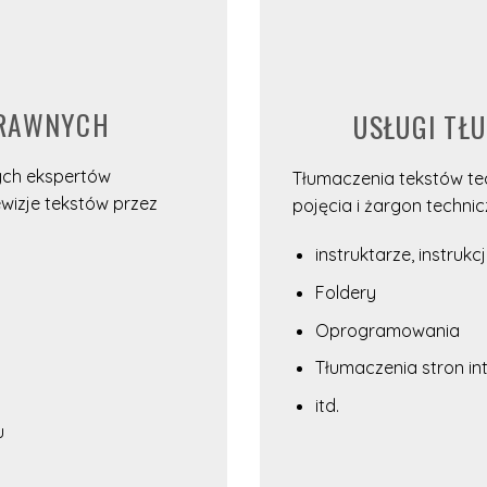
PRAWNYCH
USŁUGI TŁ
ych ekspertów
Tłumaczenia tekstów te
wizje tekstów przez
pojęcia i żargon technic
instruktarze, instruk
Foldery
Oprogramowania
Tłumaczenia stron i
itd.
u