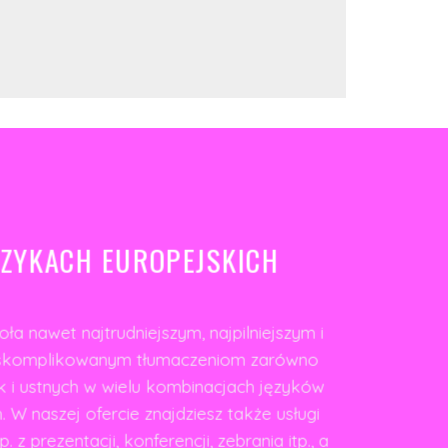
ĘZYKACH EUROPEJSKICH
ła nawet najtrudniejszym, najpilniejszym i
j skomplikowanym tłumaczeniom zarówno
 i ustnych w wielu kombinacjach języków
. W naszej ofercie znajdziesz także usługi
p. z prezentacji, konferencji, zebrania itp., a